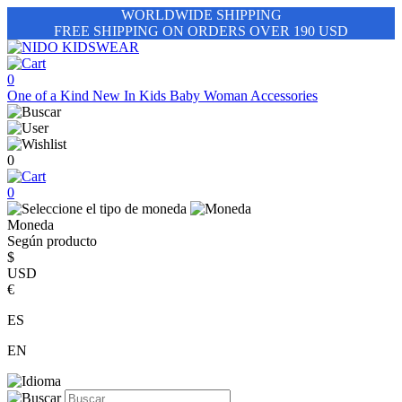
WORLDWIDE SHIPPING
FREE SHIPPING ON ORDERS OVER 190 USD
0
One of a Kind
New In
Kids
Baby
Woman
Accessories
0
0
Moneda
Según producto
$
USD
€
ES
EN